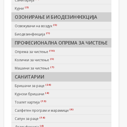
Санитарија
(3)
Кујни
ОЗОНИРАЊЕ И БИОДЕЗИНФЕКЦИЈА
(5)
Освежувачи на воздух
(1)
Биодезинфекција
ПРОФЕСИОНАЛНА ОПРЕМА ЗА ЧИСТЕЊЕ
(16)
Опрема за чистење
(5)
Колички за чистење
(7)
Машини за чистење
САНИТАРИИ
(24)
Бришачи за раце
(4)
Кујнски бришачи
(13)
Тоалет хартија
(6)
Салфетен програм и марамици
(14)
Сапун за раце
(4)
Дезинфекција