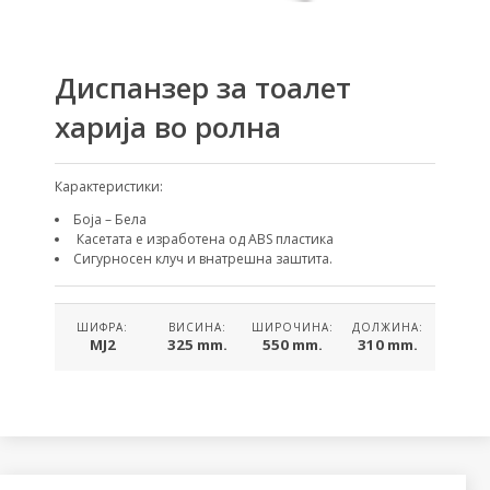
Диспанзер за тоалет
харија во ролна
Карактеристики:
Боја – Бела
Касетата е изработена од ABS пластика
Сигурносен клуч и внатрешна заштита.
ШИФРА:
ВИСИНА:
ШИРОЧИНА:
ДОЛЖИНА:
MJ2
325 mm.
550 mm.
310 mm.