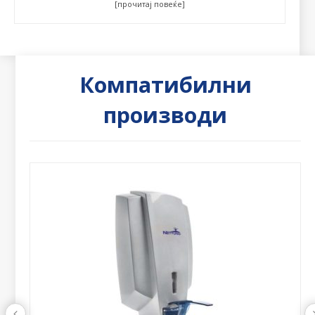
[прочитај повеќе]
Компатибилни
производи