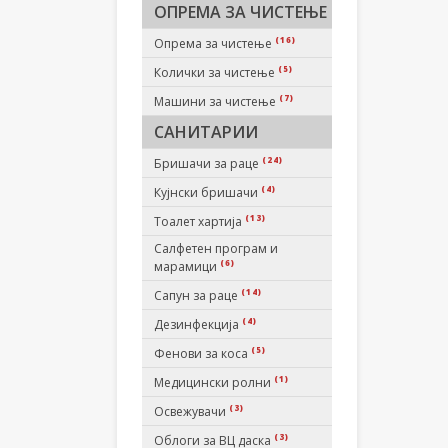
ОПРЕМА ЗА ЧИСТЕЊЕ
(16)
Опрема за чистење
(5)
Колички за чистење
(7)
Машини за чистење
САНИТАРИИ
(24)
Бришачи за раце
(4)
Кујнски бришачи
(13)
Тоалет хартија
Салфетен програм и
(6)
марамици
(14)
Сапун за раце
(4)
Дезинфекција
(5)
Фенови за коса
(1)
Медицински ролни
(3)
Освежувачи
(3)
Облоги за ВЦ даска