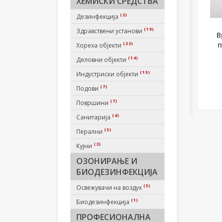
ХЕМИСКИ СРЕДСТВА
(2)
Дезинфекција
(19)
Здравствени установи
В
п
(23)
Хореха објекти
(14)
Деловни објекти
(15)
Индустриски објекти
(7)
Подови
(7)
Површини
(4)
Санитарија
(5)
Перални
(3)
Кујни
ОЗОНИРАЊЕ И
БИОДЕЗИНФЕКЦИЈА
(5)
Освежувачи на воздух
(1)
Биодезинфекција
ПРОФЕСИОНАЛНА