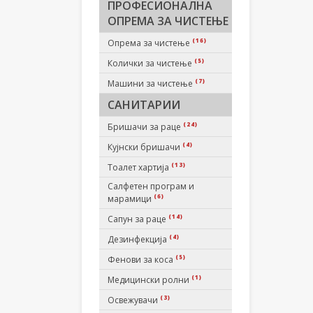
ПРОФЕСИОНАЛНА
ОПРЕМА ЗА ЧИСТЕЊЕ
(16)
Опрема за чистење
(5)
Колички за чистење
(7)
Машини за чистење
САНИТАРИИ
(24)
Бришачи за раце
(4)
Кујнски бришачи
(13)
Тоалет хартија
Салфетен програм и
(6)
марамици
(14)
Сапун за раце
(4)
Дезинфекција
(5)
Фенови за коса
(1)
Медицински ролни
(3)
Освежувачи