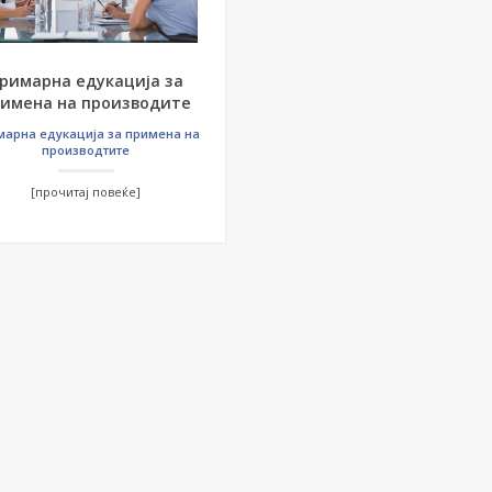
римарна едукација за
имена на производите
марна едукација за примена на
производтите
[прочитај повеќе]