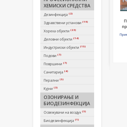
ХЕМИСКИ СРЕДСТВА
(2)
Дезинфекција
П
(19)
Здравствени установи
пр
(23)
Хореха објекти
При
(14)
Деловни објекти
(15)
Индустриски објекти
(7)
Подови
(7)
Површини
(4)
Санитарија
(5)
Перални
(3)
Кујни
ОЗОНИРАЊЕ И
БИОДЕЗИНФЕКЦИЈА
(5)
Освежувачи на воздух
(1)
Биодезинфекција