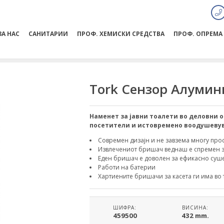
ЗА НАС
САНИТАРИИ
ПРОФ. ХЕМИСКИ СРЕДСТВА
ПРОФ. ОПРЕМА
Tork Сензор Алуми
Наменет за јавни тоалети во деловни об
посетители и истовремено воодушевува
Современ дизајн и не завзема многу про
Извлечениот бришач веднаш е спремен з
Еден бришач е доволен за ефикасно суше
Работи на батерии
Хартиените бришачи за касета ги има во 
ШИФРА:
ВИСИНА:
459500
432 mm.