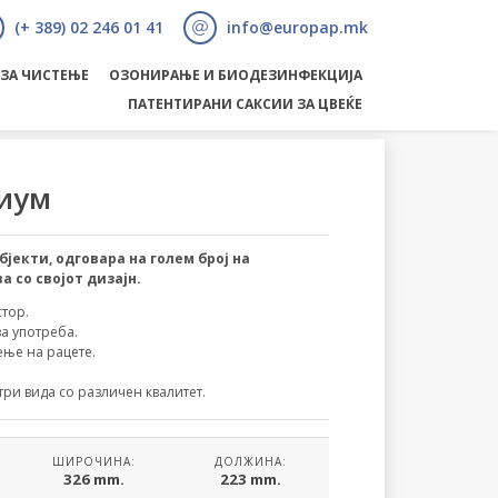
(+ 389) 02 246 01 41
info@europap.mk
 ЗА ЧИСТЕЊЕ
ОЗОНИРАЊЕ И БИОДЕЗИНФЕКЦИЈА
ПАТЕНТИРАНИ САКСИИ ЗА ЦВЕЌЕ
ниум
јекти, одговара на голем број на
 со својот дизајн.
стор.
а употреба.
ње на рацете.
три вида со различен квалитет.
ШИРОЧИНА:
ДОЛЖИНА:
326 mm.
223 mm.