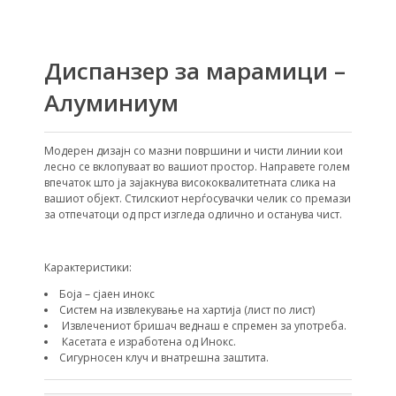
Диспанзер за марамици –
Алуминиум
Модерен дизајн со мазни површини и чисти линии кои
лесно се вклопуваат во вашиот простор. Направете голем
впечаток што ја зајакнува висококвалитетната слика на
вашиот објект. Стилскиот нерѓосувачки челик со премази
за отпечатоци од прст изгледа одлично и останува чист.
Карактеристики:
Боја – сјаен инокс
Систем на извлекување на хартија (лист по лист)
Извлечениот бришач веднаш е спремен за употреба.
Касетата е изработена од Инокс.
Сигурносен клуч и внатрешна заштита.