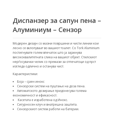
Диспанзер за сапун пена –
Алуминиум – Сензор
Модерен дизајн со мазни површини и чисти линии кои
лесно се вклопуваат во вашиот тоалет. Со Tork Aluminium
постигнувате голем впечаток што ја зајакнува
висококвалитетната слика на вашиот објект. Стилскиот
нерѓосувачки челик со премази за отпечатоци од прст
изгледа одлично и останува чист.
Карактеристики:
Боја – сјаен инокс
Сензорски систем на пуштање на доза пена.
Автоматското дозирање придонесува голема
економичност и ефикасност.
Касетата е изработена од Инокс.
Сигурносен клуч и внатрешна заштита.
Сензорскиот систем работи на батерии.