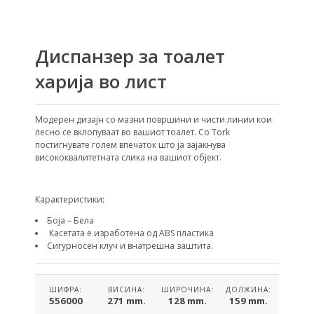
Диспанзер за тоалет
харија во лист
Модерен дизајн со мазни површини и чисти линии кои
лесно се вклопуваат во вашиот тоалет. Со Tork
постигнувате голем впечаток што ја зајакнува
висококвалитетната слика на вашиот објект.
Карактеристики:
Боја – Бела
Касетата е изработена од ABS пластика
Сигурносен клуч и внатрешна заштита.
ШИФРА:
ВИСИНА:
ШИРОЧИНА:
ДОЛЖИНА:
556000
271 mm.
128 mm.
159 mm.