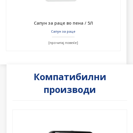
Сапун за раце во пена / 5Л
Сапун за раце
[прочитај повеќе]
Компатибилни
производи