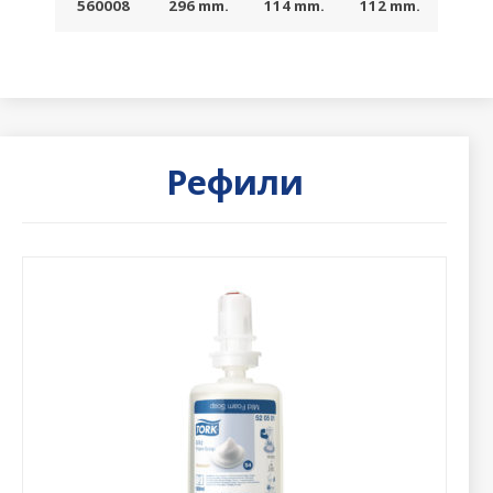
560008
296 mm.
114 mm.
112 mm.
Рефили