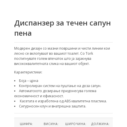
Диспанзер за течен сапун
пена
Модерен дизајн со мазни површини и чисти линии кои
лесно се вклопуваат во вашиот тоалет. Со Tork
постигнувате голем впечаток што ја зајакнува
висококвалитетната слика на вашиот објект.
Карактеристики:
Боја – црна
Контролиран систем на пуштање на доза сапун.
Автоматското дозирање придонесува голема
економичност и ефикасност.
Касетата е изработена од ABS квалитетна пластика.
Сигурносен клуч и внатрешна заштита.
ШИФРА:
ВИСИНА:
ШИРОЧИНА:
ДОЛЖИНА: