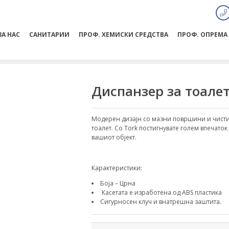
ЗА НАС
САНИТАРИИ
ПРОФ. ХЕМИСКИ СРЕДСТВА
ПРОФ. ОПРЕМА
Диспанзер за тоалет
Модерен дизајн со мазни површини и чисти
тоалет. Со Tork постигнувате голем впечаток
вашиот објект.
Карактеристики:
Боја – Црна
Касетата е изработена од ABS пластика
Сигурносен клуч и внатрешна заштита.